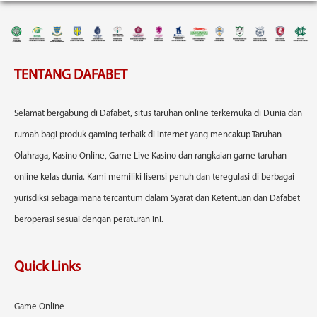
TENTANG DAFABET
Selamat bergabung di Dafabet, situs taruhan online terkemuka di Dunia dan
rumah bagi produk gaming terbaik di internet yang mencakup Taruhan
Olahraga, Kasino Online, Game Live Kasino dan rangkaian game taruhan
online kelas dunia. Kami memiliki lisensi penuh dan teregulasi di berbagai
yurisdiksi sebagaimana tercantum dalam Syarat dan Ketentuan dan Dafabet
beroperasi sesuai dengan peraturan ini.
Quick Links
Game Online