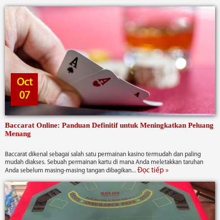
Oct
07
Baccarat Online: Panduan Definitif untuk Meningkatkan Peluang
Menang
Baccarat dikenal sebagai salah satu permainan kasino termudah dan paling
mudah diakses. Sebuah permainan kartu di mana Anda meletakkan taruhan
Đọc tiếp »
Anda sebelum masing-masing tangan dibagikan...