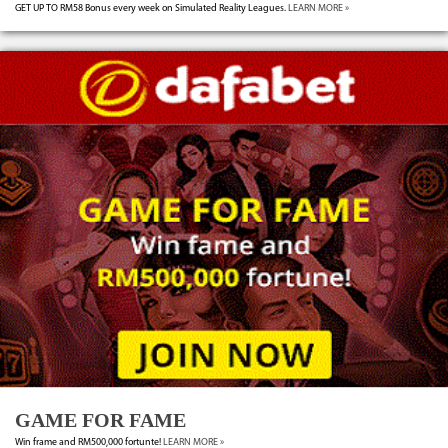
GET UP TO RM58 Bonus every week on Simulated Reality Leagues.
LEARN MORE »
GAME FOR FAME
Win frame and RM500,000 fortunte!
LEARN MORE »