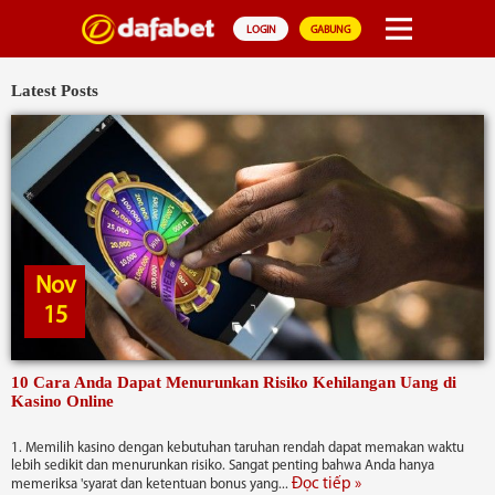
LOGIN
GABUNG
Latest Posts
Nov
15
10 Cara Anda Dapat Menurunkan Risiko Kehilangan Uang di
Kasino Online
1. Memilih kasino dengan kebutuhan taruhan rendah dapat memakan waktu
lebih sedikit dan menurunkan risiko. Sangat penting bahwa Anda hanya
Đọc tiếp »
memeriksa 'syarat dan ketentuan bonus yang...