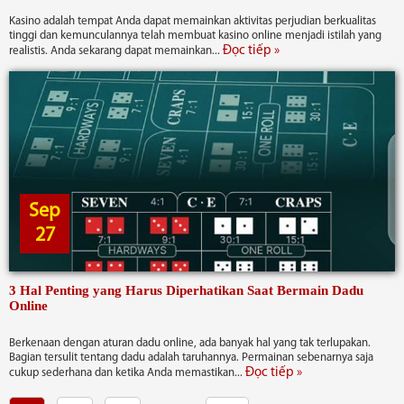
Kasino adalah tempat Anda dapat memainkan aktivitas perjudian berkualitas
tinggi dan kemunculannya telah membuat kasino online menjadi istilah yang
Đọc tiếp »
realistis. Anda sekarang dapat memainkan...
Sep
27
3 Hal Penting yang Harus Diperhatikan Saat Bermain Dadu
Online
Berkenaan dengan aturan dadu online, ada banyak hal yang tak terlupakan.
Bagian tersulit tentang dadu adalah taruhannya. Permainan sebenarnya saja
Đọc tiếp »
cukup sederhana dan ketika Anda memastikan...