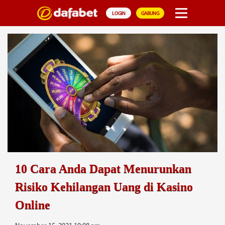
LOGIN
GABUNG
10 Cara Anda Dapat Menurunkan
Risiko Kehilangan Uang di Kasino
Online