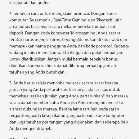
kecepatan dan grafis.
4. Temukan cara untuk mengklaim promosi. Dengan kode
komputer ‘Boss media’, ‘Real-Time Gaming’ dan ‘Playtech’, unit
area bonus biasanya secara mekanis bernilai tambah saat
deposit. Dengan kode komputer ‘Microgaming’, Anda secara
teratur harus mengisi formulir yang ditemukan di situs web dan
memasukkan nama pengguna Anda dan kode promosi. Kadang-
kadang ini bisa memakan waktu hingga dua puluh empat jam
untuk diatribusikan. Jangan mulai bermain sebelum bonus
diberikan karena ini tidak dapat dihitung terhadap jumlah
taruhan yang Anda butuhkan.
5. Anda harus selalu mencoba melacak secara kasar berapa
jumlah yang Anda pertaruhkan. Biasanya ada fasilitas untuk
memvisualisasikan jumlah yang Anda pertaruhkan* dan mereka
selalu dapat memberi tahu Anda jika Anda mengirim email ke
alamat dukungan mereka. Berapa lama taruhan pada saran
tergantung pada kesepakatan yang baik pada kode komputer
dan juga taruhan per tangan yang digunakan dan seberapa baik
Anda mengenali tabel.