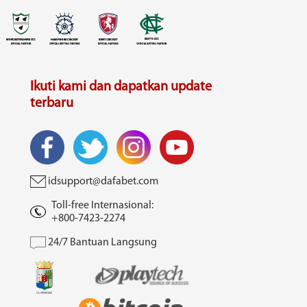
Ikuti kami dan dapatkan update
terbaru
idsupport@dafabet.com
Toll-free Internasional:
+800-7423-2274
24/7 Bantuan Langsung