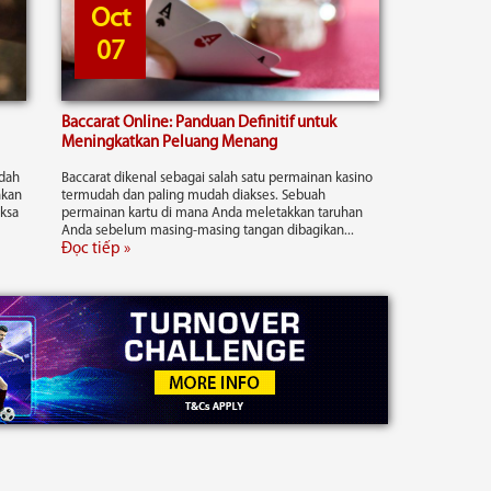
Oct
07
Baccarat Online: Panduan Definitif untuk
Meningkatkan Peluang Menang
ndah
Baccarat dikenal sebagai salah satu permainan kasino
nkan
termudah dan paling mudah diakses. Sebuah
ksa
permainan kartu di mana Anda meletakkan taruhan
Anda sebelum masing-masing tangan dibagikan...
Đọc tiếp »