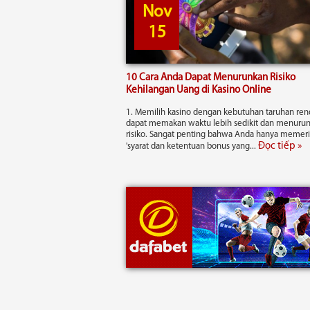
Nov
15
10 Cara Anda Dapat Menurunkan Risiko
Kehilangan Uang di Kasino Online
1. Memilih kasino dengan kebutuhan taruhan re
dapat memakan waktu lebih sedikit dan menuru
risiko. Sangat penting bahwa Anda hanya memeri
Đọc tiếp »
'syarat dan ketentuan bonus yang...