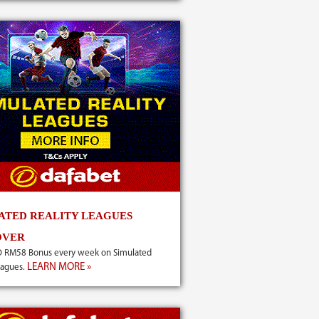
ATED REALITY LEAGUES
OVER
O RM58 Bonus every week on Simulated
LEARN MORE »
eagues.